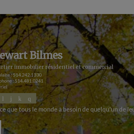
tewart Bilmes
rtier immobilier résidentiel et commercial
laire :
514.242.1330
phone :
514.481.0241
riel
ce que tous le monde à besoin de quelqu'un de le