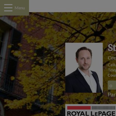
Menu
S
Cou
Cellu
Télé
Cour
Par