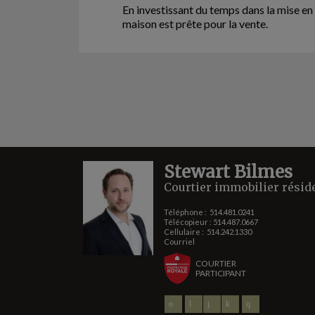
En investissant du temps dans la mise en
maison est prête pour la vente.
Stewart Bilmes
Courtier immobilier résid
Téléphone :
514.481.0241
Télécopieur : 514.487.0667
Cellulaire :
514.242.1330
Courriel
COURTIER
PARTICIPANT