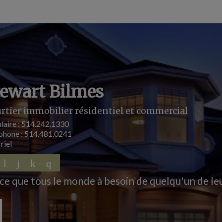
tewart Bilmes
rtier immobilier résidentiel et commercial
laire :
514.242.1330
phone :
514.481.0241
riel
ce que tous le monde à besoin de quelqu'un de le