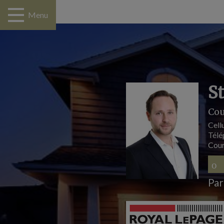
Menu
S
Cou
Cellu
Télé
Cour
Par