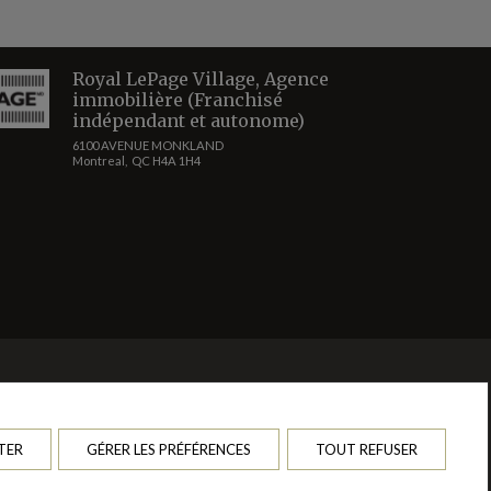
Royal LePage Village, Agence
immobilière (Franchisé
indépendant et autonome)
6100 AVENUE MONKLAND
Montreal, QC H4A 1H4
n de quelque nature que ce soit est donnée quant à l'exactitude desdits
 des marques déposées de REALTOR® Canada Inc., une compagnie dont la
liers offerts par les courtiers et agents d'immeuble en tant que
ices immobiliers que fournissent les courtiers et agents d'immeuble membres
TER
GÉRER LES PRÉFÉRENCES
TOUT REFUSER
ommerciales non sollicitées au propriétaire du site Web.